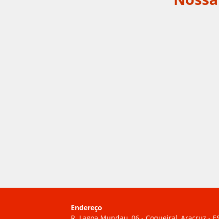
Endereço
R. Lagoa Mundau, 06 - Coqueiral, Aracruz - E