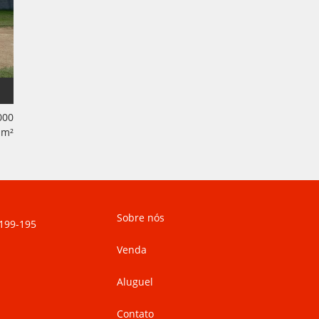
000
m²
Sobre nós
9199-195
Venda
Aluguel
Contato