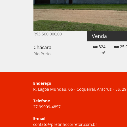
R$3.500.000,00
Venda
Chácara
324
25.
m²
Rio Preto
Endereço
R. Lagoa Mundau, 06 - Coqueiral, Aracruz - ES, 2
Telefone
27 99909-4857
E-mail
contato@pretinhocorretor.com.br