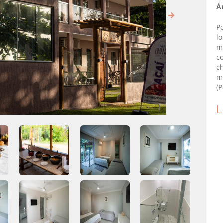
Ár
P
lo
ma
c
ch
m
(P
L