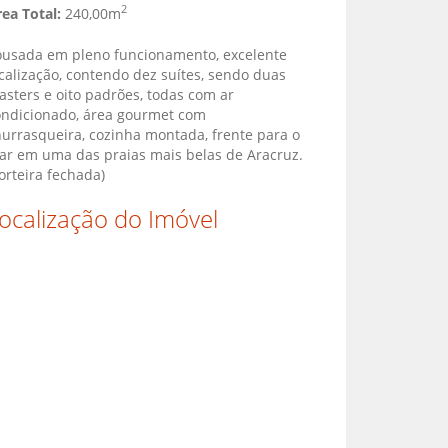
2
ea Total:
240,00m
ousada em pleno funcionamento, excelente
calização, contendo dez suítes, sendo duas
sters e oito padrões, todas com ar
ondicionado, área gourmet com
urrasqueira, cozinha montada, frente para o
ar em uma das praias mais belas de Aracruz.
orteira fechada)
ocalização do Imóvel