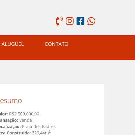
ALUGUEL
CONTATO
Resumo
lor:
R$2.500.000,00
ransação:
Venda
calização:
Praia dos Padres
2
rea Construída:
329,44m