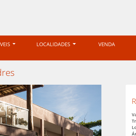
VEIS
LOCALIDADES
VENDA
adres
Va
T
Lo
Á