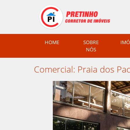
(CURRENT)
HOME
SOBRE
IMÓ
NÓS
Comercial: Praia dos P