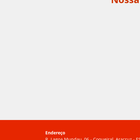
Endereço
R. Lagoa Mundau, 06 - Coqueiral, Aracruz - E